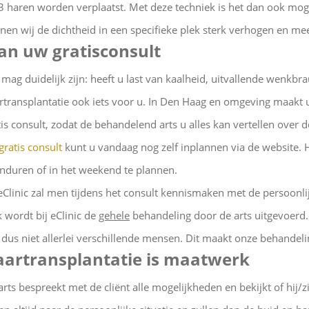
 3 haren worden verplaatst. Met deze techniek is het dan ook mo
nen wij de dichtheid in een specifieke plek sterk verhogen en me
an uw gratisconsult
 mag duidelijk zijn: heeft u last van kaalheid, uitvallende wenkbr
rtransplantatie ook iets voor u. In Den Haag en omgeving maakt
tis consult, zodat de behandelend arts u alles kan vertellen over d
gratis consult
kunt u vandaag nog zelf inplannen via de website. H
nduren of in het weekend te plannen.
 eClinic zal men tijdens het consult kennismaken met de persoonl
 wordt bij eClinic de
gehele
behandeling door de arts uitgevoerd. Di
t dus niet allerlei verschillende mensen. Dit maakt onze behandel
artransplantatie is maatwerk
arts bespreekt met de cliënt alle mogelijkheden en bekijkt of hij/zi