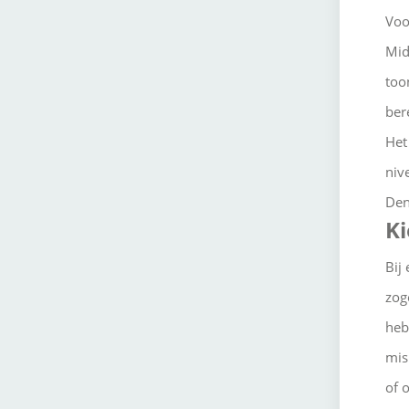
Voo
Mid
too
ber
Het
niv
Den
Ki
Bij
zog
heb
mis
of 