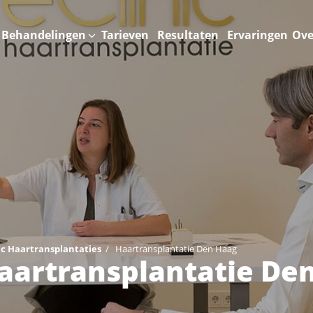
Behandelingen
Tarieven
Resultaten
Ervaringen
Ove
ic Haartransplantaties
/
Haartransplantatie Den Haag
aartransplantatie De