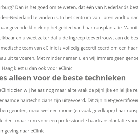
rburg? Dan is het goed om te weten, dat één van Nederlands beste
den-Nederland te vinden is. In het centrum van Laren vindt u na
naangevende kliniek op het gebied van haartransplantatie. Vanui
eikbaar en u weet zeker dat u de ingreep toevertrouwt aan de bes
 medische team van eClinic is volledig gecertificeerd om een haart
eau uit te voeren. Met minder nemen u en wij immers geen genoeg
 Haag kiest u dan ook voor eClinic.
es alleen voor de beste technieken
 eClinic zien wij helaas nog maar al te vaak de pijnlijke en lelijke 
enaamde hairtechnicians zijn uitgevoerd. Dit zijn niet-gecertific
ben genoten, maar wel een mooie (en vaak goedkope) haartranspla
leiden, maar kom voor een professionele haartransplantatie vanu
omgeving naar eClinic.