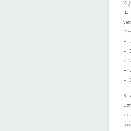
Wij
dat
ver
De 
Bij
Ext
stu
ter