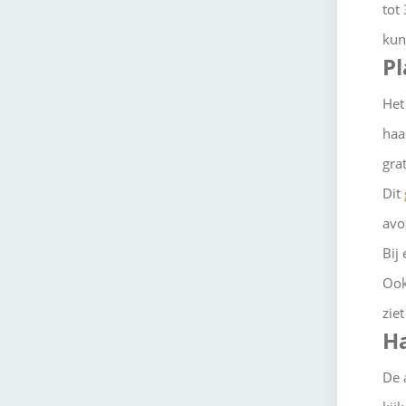
tot
kun
Pl
Het
haa
gra
Dit
avo
Bij
Ook
zie
Ha
De 