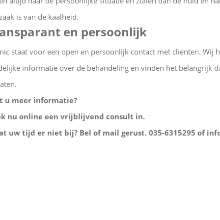
ken altijd naar de persoonlijke situatie en zullen dan de huid en 
zaak is van de kaalheid.
ansparant en persoonlijk
inic staat voor een open en persoonlijk contact met cliënten. Wij
delijke informatie over de behandeling en vinden het belangrijk d
laten.
t u meer informatie?
k nu online een vrijblijvend consult in.
at uw tijd er niet bij? Bel of mail gerust. 035-6315295 of inf