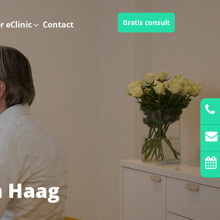
Gratis consult
r eClinic
Contact
n Haag