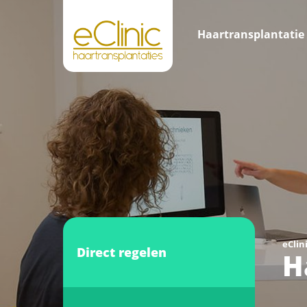
Haartransplantatie
eClin
Direct regelen
H