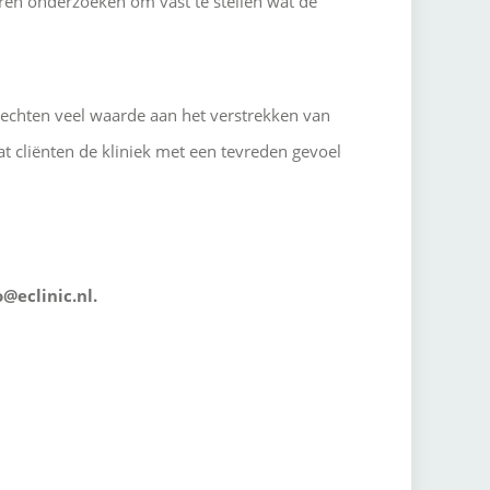
haren onderzoeken om vast te stellen wat de
 hechten veel waarde aan het verstrekken van
at cliënten de kliniek met een tevreden gevoel
o@eclinic.nl.