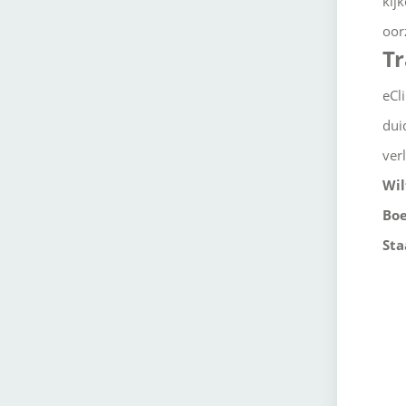
kij
oor
Tr
eCl
dui
ver
Wil
Boe
Sta