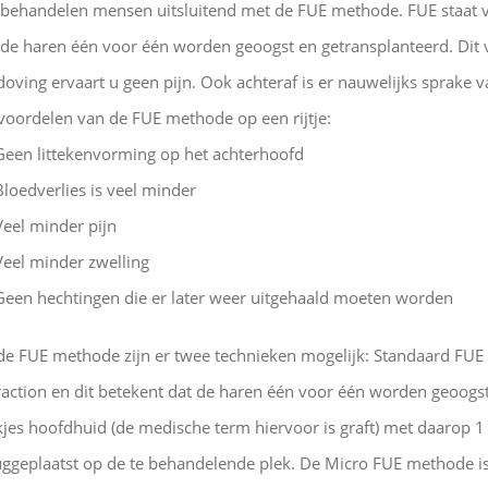
 behandelen mensen uitsluitend met de FUE methode. FUE staat voo
 de haren één voor één worden geoogst en getransplanteerd. Dit v
doving ervaart u geen pijn. Ook achteraf is er nauwelijks sprake v
voordelen van de FUE methode op een rijtje:
Geen littekenvorming op het achterhoofd
Bloedverlies is veel minder
Veel minder pijn
Veel minder zwelling
Geen hechtingen die er later weer uitgehaald moeten worden
 de FUE methode zijn er twee technieken mogelijk: Standaard FUE 
raction en dit betekent dat de haren één voor één worden geoog
kjes hoofdhuid (de medische term hiervoor is graft) met daarop 1
uggeplaatst op de te behandelende plek. De Micro FUE methode is